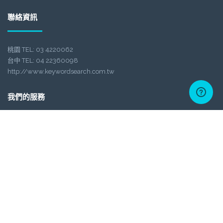
聯絡資訊
桃園 TEL: 03 4220062
台中 TEL: 04 22360098
http://www.keywordsearch.com.tw
我們的服務
SEO搜尋引擎最佳化
網站行銷企劃
多國語言網站
google關鍵字廣告
關鍵字行銷
diy網站建置
RWD網頁設計
網路行銷新訊